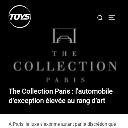
Aller
au
Rechercher :
PERMUT
contenu
The Collection Paris : l’automobile
d’exception élevée au rang d’art
À Paris, le luxe s’exprime autant par la discrétion que