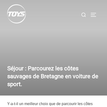
Aller
au
Rechercher :
PERMUT
contenu
Séjour : Parcourez les côtes
sauvages de Bretagne en voiture de
sport.
Y-a-t-il un meilleur choix que de parcourir les côtes