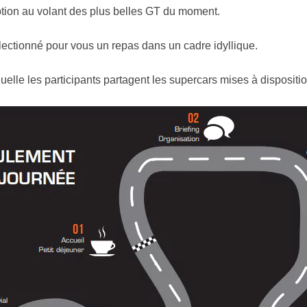
tion au volant des plus belles GT du moment.
lectionné pour vous un repas dans un cadre idyllique.
lle les participants partagent les supercars mises à dispositio