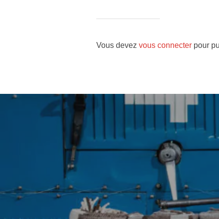
Vous devez
vous connecter
pour pu
Navigation
de
l’article