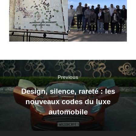
Navigation
de
Previous
Previous
l’article
Design, silence, rareté : les
nouveaux codes du luxe
automobile