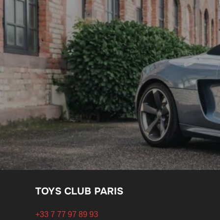
de
l’article
TOYS CLUB PARIS
+33 7 77 97 89 93