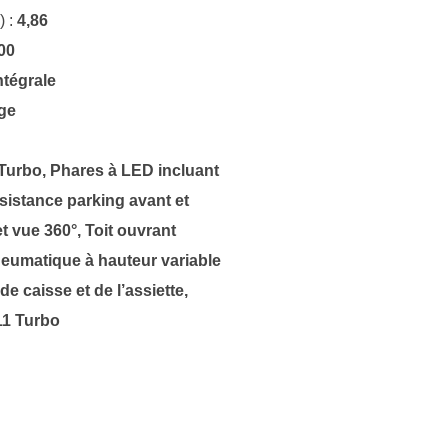
) :
4,86
00
ntégrale
ge
 Turbo, Phares à LED incluant
sistance parking avant et
t vue 360°, Toit ouvrant
umatique à hauteur variable
de caisse et de l’assiette,
11 Turbo