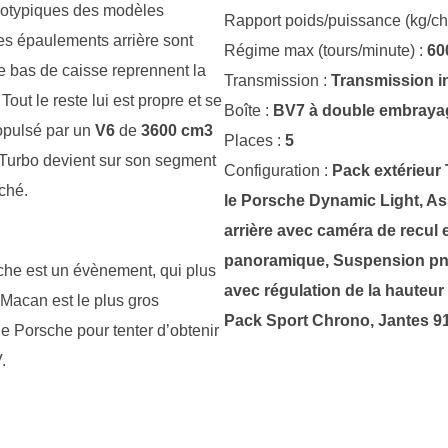
aérotypiques des modèles
Rapport poids/puissance (kg/ch
es épaulements arrière sont
Régime max (tours/minute) :
60
de bas de caisse reprennent la
Transmission :
Transmission i
out le reste lui est propre et se
Boîte :
BV7 à double embraya
ropulsé par un
V6
de
3600 cm3
Places :
5
 Turbo devient sur son segment
Configuration :
Pack extérieur
ché.
le Porsche Dynamic Light, As
arrière avec caméra de recul e
panoramique, Suspension pne
e est un évènement, qui plus
avec régulation de la hauteur 
e Macan est le plus gros
Pack Sport Chrono, Jantes 9
de Porsche pour tenter d’obtenir
.