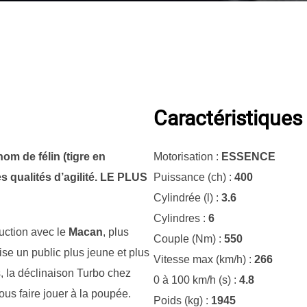
Caractéristiques
om de félin (tigre en
Motorisation :
ESSENCE
es qualités d’agilité. LE PLUS
Puissance (ch) :
400
Cylindrée (l) :
3.6
Cylindres :
6
duction avec le
Macan
, plus
Couple (Nm) :
550
se un public plus jeune et plus
Vitesse max (km/h) :
266
, la déclinaison Turbo chez
0 à 100 km/h (s) :
4.8
us faire jouer à la poupée.
Poids (kg) :
1945