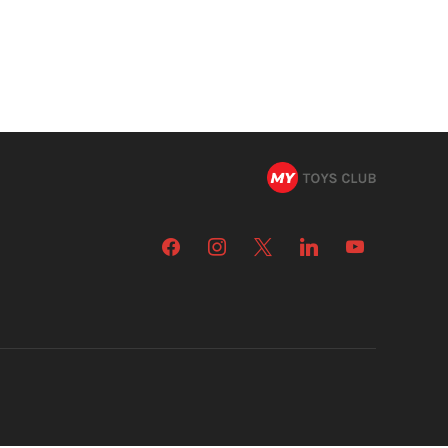
facebook
instagram
x
linkedin
youtube