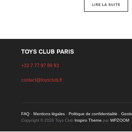
LIRE LA SUITE
TOYS CLUB PARIS
+33 7 77 97 89 93
contact@toysclub.fr
FAQ
-
Mentions légales
-
Politique de confidentialité
-
Gesti
Copyright © 2026 Toys Club
Inspiro Theme
par
WPZOOM