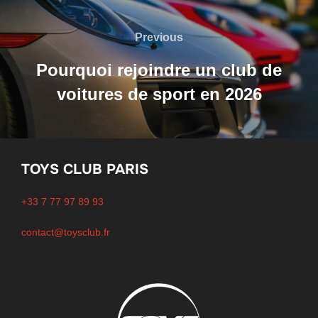
Navigation
de
Previous
Previous
l’article
Pourquoi rejoindre un club de
voitures de sport en 2026
TOYS CLUB PARIS
+33 7 77 97 89 93
contact@toysclub.fr