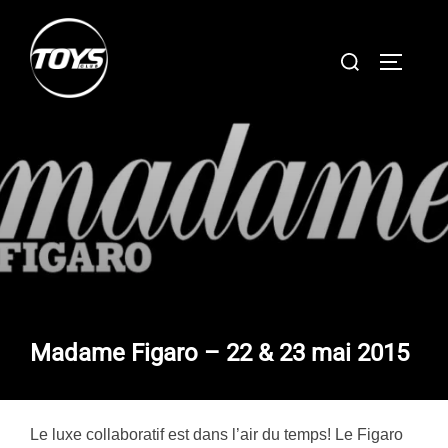
Aller
au
Rechercher :
PERMUT
contenu
Madame Figaro – 22 & 23 mai 2015
Le luxe collaboratif est dans l’air du temps! Le Figaro