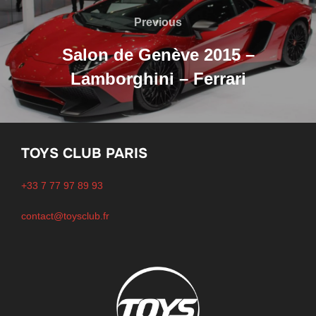
de
Previous
Previous
l’article
Salon de Genève 2015 –
Lamborghini – Ferrari
TOYS CLUB PARIS
+33 7 77 97 89 93
contact@toysclub.fr