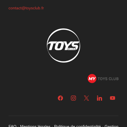
contact@toysclub.fr
facebook
instagram
x
linkedin
youtube
FAQ
-
Mentions légales
-
Politique de confidentialité
-
Gestion