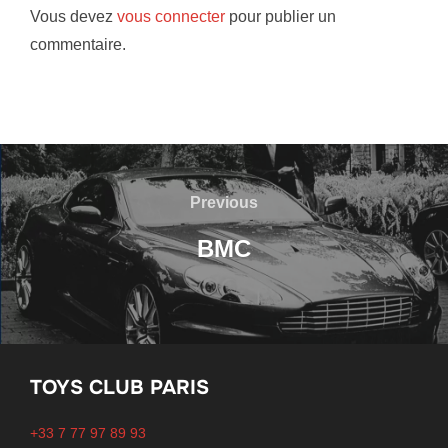
Vous devez
vous connecter
pour publier un
commentaire.
Navigation
de
Previous
Previous
l’article
BMC
TOYS CLUB PARIS
+33 7 77 97 89 93