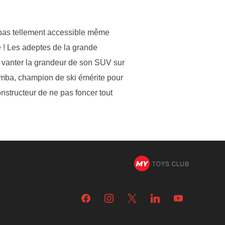
t pas tellement accessible même
e ! Les adeptes de la grande
ur vanter la grandeur de son SUV sur
omba, champion de ski émérite pour
nstructeur de ne pas foncer tout
facebook
instagram
x
linkedin
youtube