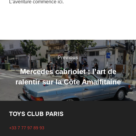
L’aventure commence ici.
Navigation
de
Previous
Previous
l’article
Mercedes cabriolet : l’art de
ralentir sur la Côte Amalfitaine
TOYS CLUB PARIS
+33 7 77 97 89 93