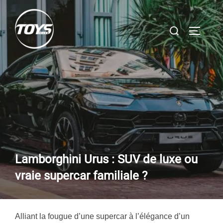
Aller
au
Rechercher :
PERMUT
contenu
Lamborghini Urus : SUV de luxe ou
vraie supercar familiale ?
Alliant la fougue d’une supercar à l’élégance d’un