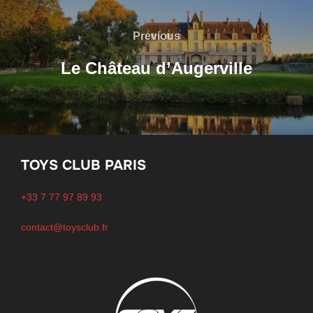
Navigation
de
Previous
Previous
l’article
Le Château d’Augerville
TOYS CLUB PARIS
+33 7 77 97 89 93
contact@toysclub.fr