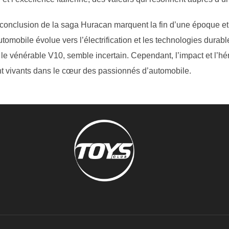
 conclusion de la saga Huracan marquent la fin d’une époque et
omobile évolue vers l’électrification et les technologies durabl
 le vénérable V10, semble incertain. Cependant, l’impact et l’hé
ont vivants dans le cœur des passionnés d’automobile.