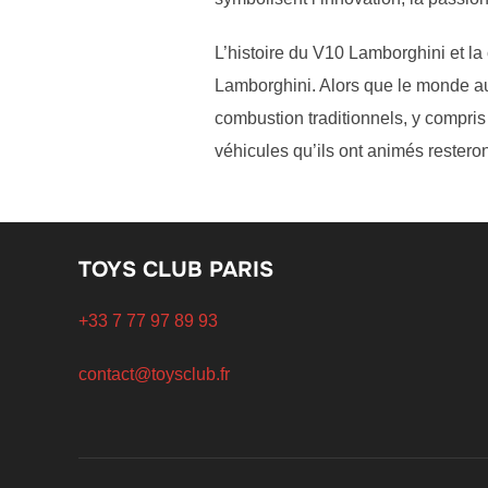
L’histoire du V10 Lamborghini et la
Lamborghini. Alors que le monde aut
combustion traditionnels, y compris
véhicules qu’ils ont animés rester
TOYS CLUB PARIS
+33 7 77 97 89 93
contact@toysclub.fr