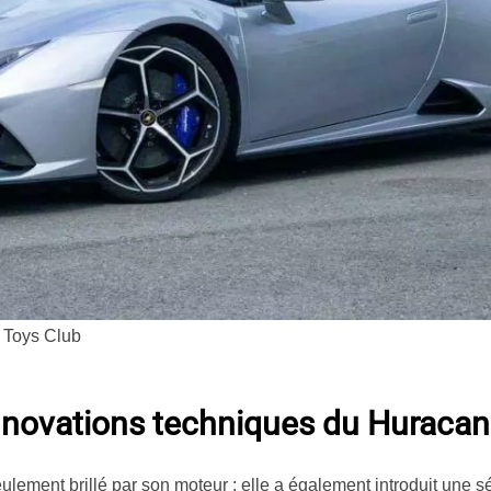
 Toys Club
nnovations techniques du Huracan
ement brillé par son moteur : elle a également introduit une sé