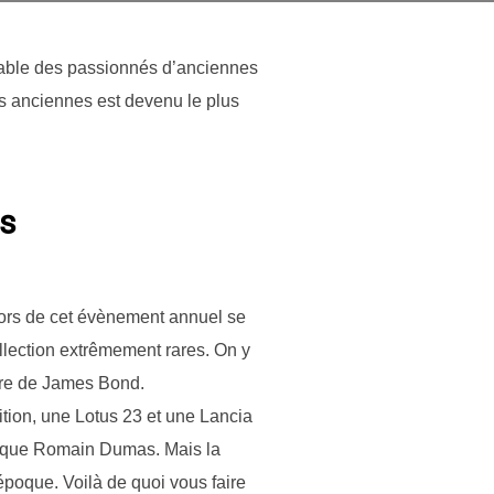
able des passionnés d’anciennes
s anciennes est devenu le plus
es
Lors de cet évènement annuel se
llection extrêmement rares. On y
ture de James Bond.
ition, une Lotus 23 et une Lancia
ls que Romain Dumas. Mais la
’époque. Voilà de quoi vous faire