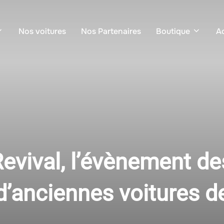
Nos voitures
Nos Partenaires
Boutique
Ac
vival, l’évènement de
’anciennes voitures d