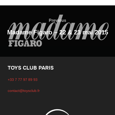
Navigation
de
Previous
Previous
l’article
Madame Figaro – 22 & 23 mai 2015
TOYS CLUB PARIS
+33 7 77 97 89 93
contact@toysclub.fr