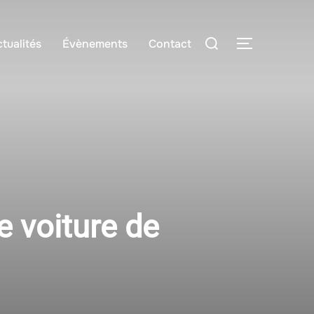
Rechercher :
tualités
Évènements
Contact
PERMUTER
e voiture de