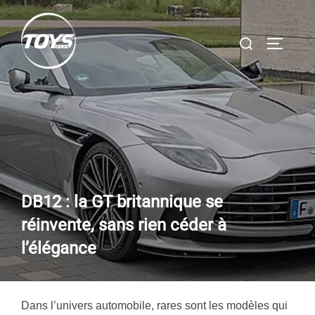
Aller
au
Rechercher :
PERMUT
contenu
DB12 : la GT britannique se
réinvente, sans rien céder à
l’élégance
Dans l’univers automobile, rares sont les modèles qui