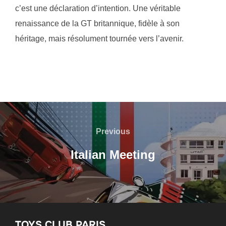
c’est une déclaration d’intention. Une véritable
renaissance de la GT britannique, fidèle à son
héritage, mais résolument tournée vers l’avenir.
Navigation
de
Previous
Previous
l’article
Italian Meeting
TOYS CLUB PARIS