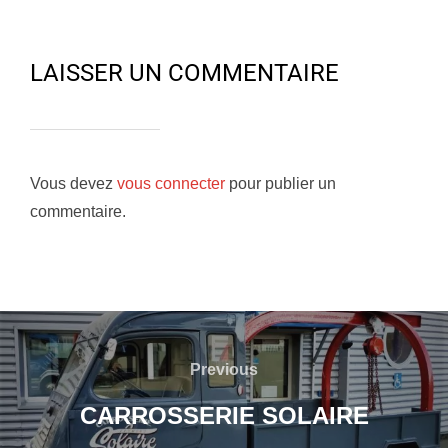
LAISSER UN COMMENTAIRE
Vous devez
vous connecter
pour publier un
commentaire.
Navigation
de
Previous
Previous
l’article
CARROSSERIE SOLAIRE