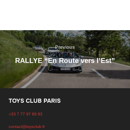
Navigation
de
Previous
Previous
l’article
RALLYE “En Route vers l’Est”
TOYS CLUB PARIS
+33 7 77 97 89 93
contact@toysclub.fr