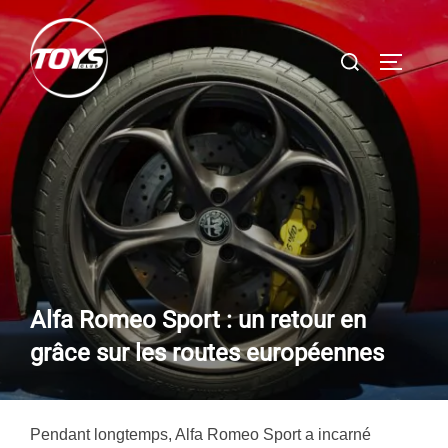
Aller
au
Rechercher :
PERMUT
contenu
Alfa Romeo Sport : un retour en
grâce sur les routes européennes
Pendant longtemps, Alfa Romeo Sport a incarné